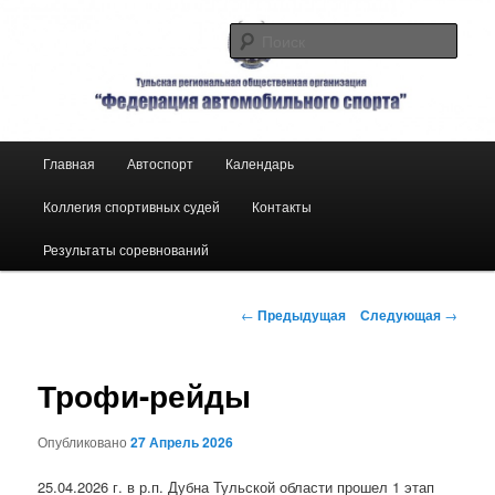
Автоспорт в Тульской области
Поис
Тульская региональная
общественная организация
Главное
Главная
Автоспорт
Календарь
Перейти
«Федерация автомобильного
меню
спорта»
Коллегия спортивных судей
Контакты
к
Результаты соревнований
основному
содержимому
Навигация
←
Предыдущая
Следующая
→
по
записям
Трофи-рейды
Опубликовано
27 Апрель 2026
25.04.2026 г. в р.п. Дубна Тульской области прошел 1 этап