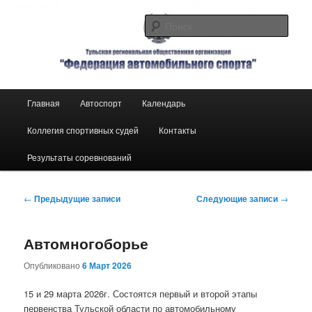
Автоспорт в Тульской области
Поис
Тульская региональная
общественная организация
Главное
Главная
Автоспорт
Календарь
Перейти
Перейти
«Федерация автомобильного
меню
спорта»
Коллегия спортивных судей
Контакты
к
к
Результаты соревнований
основному
дополнительному
содержимому
содержимому
Навигация
←
Предыдущие записи
Следующие записи
→
по
записям
Автомногоборье
Опубликовано
6 Март 2026
15 и 29 марта 2026г. Состоятся первый и второй этапы
первенства Тульской области по автомобильному